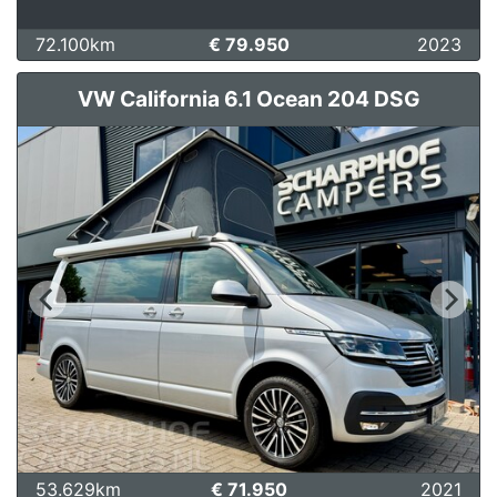
72.100km
€ 79.950
2023
VW California 6.1 Ocean 204 DSG
53.629km
€ 71.950
2021