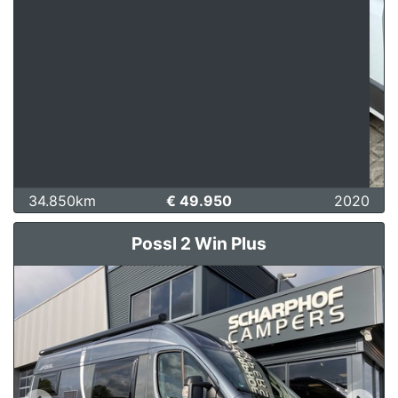
34.850km
€ 49.950
2020
Possl 2 Win Plus