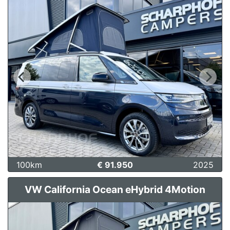
100km
€ 91.950
2025
VW California Ocean eHybrid 4Motion