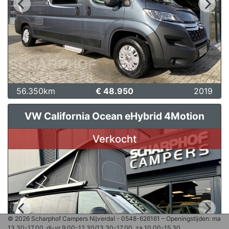
56.350km
€ 48.950
2019
VW California Ocean eHybrid 4Motion
Verkocht
© 2026 Scharphof Campers Nijverdal - 0548-626161 – Openingstijden: ma
13.30-17.00, di-vr 9.00-12.30/13.30-17.00, za 10.00-15.30