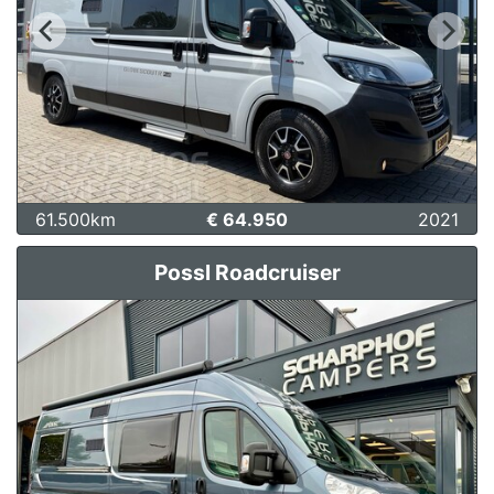
61.500km
€ 64.950
2021
Possl Roadcruiser