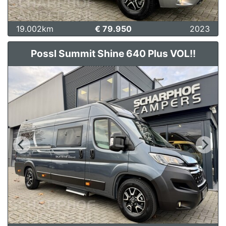
19.002km
€ 79.950
2023
Possl Summit Shine 640 Plus VOL!!