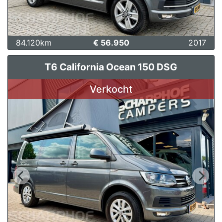
84.120km
€ 56.950
2017
T6 California Ocean 150 DSG
Verkocht