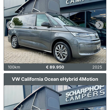
100km
€ 89.950
2025
VW California Ocean eHybrid 4Motion