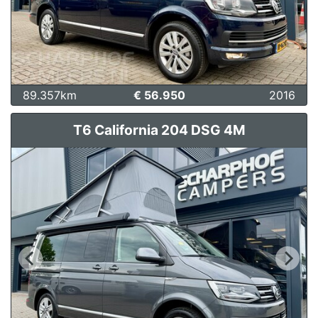
89.357km
€ 56.950
2016
T6 California 204 DSG 4M