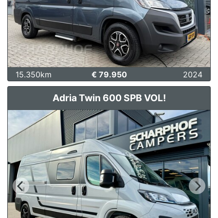
15.350km
€ 79.950
2024
Adria Twin 600 SPB VOL!